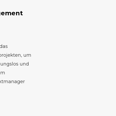
agement
 das
rojekten, um
ibungslos und
nem
ektmanager